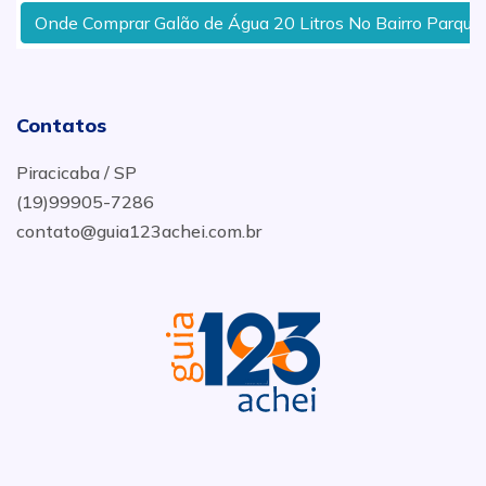
Onde Comprar Galão de Água 20 Litros No Bairro Parque Da
Contatos
Piracicaba / SP
(19)99905-7286
contato@guia123achei.com.br
.