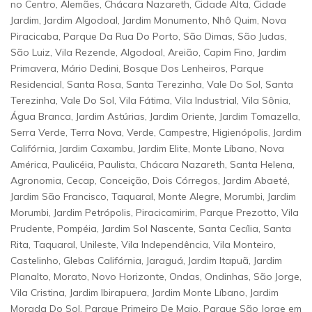
no Centro, Alemães, Chácara Nazareth, Cidade Alta, Cidade
Jardim, Jardim Algodoal, Jardim Monumento, Nhô Quim, Nova
Piracicaba, Parque Da Rua Do Porto, São Dimas, São Judas,
São Luiz, Vila Rezende, Algodoal, Areião, Capim Fino, Jardim
Primavera, Mário Dedini, Bosque Dos Lenheiros, Parque
Residencial, Santa Rosa, Santa Terezinha, Vale Do Sol, Santa
Terezinha, Vale Do Sol, Vila Fátima, Vila Industrial, Vila Sônia,
Água Branca, Jardim Astúrias, Jardim Oriente, Jardim Tomazella,
Serra Verde, Terra Nova, Verde, Campestre, Higienópolis, Jardim
Califórnia, Jardim Caxambu, Jardim Elite, Monte Líbano, Nova
América, Paulicéia, Paulista, Chácara Nazareth, Santa Helena,
Agronomia, Cecap, Conceição, Dois Córregos, Jardim Abaeté,
Jardim São Francisco, Taquaral, Monte Alegre, Morumbi, Jardim
Morumbi, Jardim Petrópolis, Piracicamirim, Parque Prezotto, Vila
Prudente, Pompéia, Jardim Sol Nascente, Santa Cecília, Santa
Rita, Taquaral, Unileste, Vila Independência, Vila Monteiro,
Castelinho, Glebas Califórnia, Jaraguá, Jardim Itapuã, Jardim
Planalto, Morato, Novo Horizonte, Ondas, Ondinhas, São Jorge,
Vila Cristina, Jardim Ibirapuera, Jardim Monte Líbano, Jardim
Morada Do Sol, Parque Primeiro De Maio, Parque São Jorge em