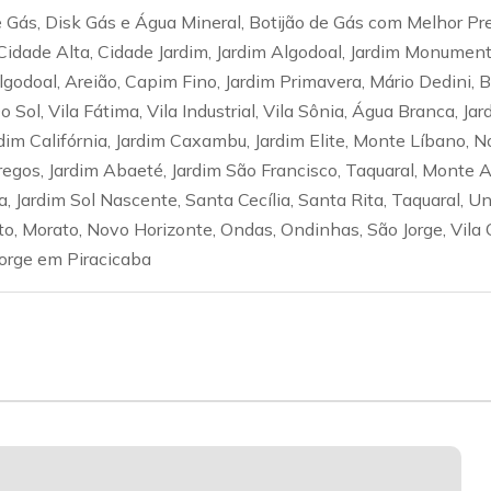
Gás, Disk Gás e Água Mineral, Botijão de Gás com Melhor Pr
Cidade Alta, Cidade Jardim, Jardim Algodoal, Jardim Monumen
Algodoal, Areião, Capim Fino, Jardim Primavera, Mário Dedini,
Sol, Vila Fátima, Vila Industrial, Vila Sônia, Água Branca, Jar
dim Califórnia, Jardim Caxambu, Jardim Elite, Monte Líbano, N
gos, Jardim Abaeté, Jardim São Francisco, Taquaral, Monte Al
, Jardim Sol Nascente, Santa Cecília, Santa Rita, Taquaral, Un
lto, Morato, Novo Horizonte, Ondas, Ondinhas, São Jorge, Vila 
Jorge em Piracicaba