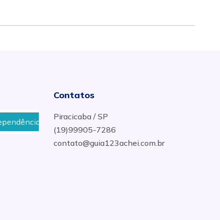
Contatos
Piracicaba / SP
dência Em Piracicaba
Telefone de um Depósito de Gás
(19)99905-7286
contato@guia123achei.com.br