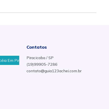
Contatos
Piracicaba / SP
 Em Piracicaba
Disk Gás e Água Mineral No Bairro Pau
(19)99905-7286
contato@guia123achei.com.br