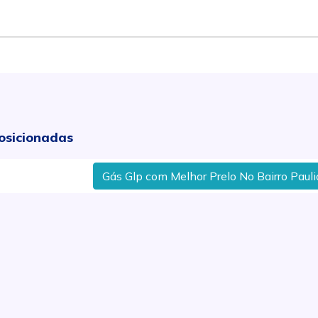
osicionadas
Gás Glp com Melhor Prelo No Bairro Paulicéia