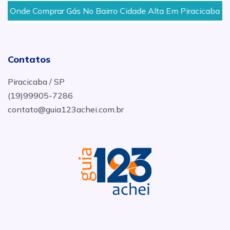
Onde Comprar Gás No Bairro Cidade Alta Em Piracicaba
Contatos
Piracicaba / SP
(19)99905-7286
contato@guia123achei.com.br
.