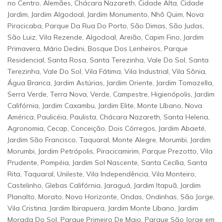
no Centro, Alemães, Chácara Nazareth, Cidade Alta, Cidade
Jardim, Jardim Algodoal, Jardim Monumento, Nhô Quim, Nova
Piracicaba, Parque Da Rua Do Porto, São Dimas, São Judas,
São Luiz, Vila Rezende, Algodoal, Areião, Capim Fino, Jardim
Primavera, Mário Dedini, Bosque Dos Lenheiros, Parque
Residencial, Santa Rosa, Santa Terezinha, Vale Do Sol, Santa
Terezinha, Vale Do Sol, Vila Fátima, Vila Industrial, Vila Sônia,
Água Branca, Jardim Astúrias, Jardim Oriente, Jardim Tomazella,
Serra Verde, Terra Nova, Verde, Campestre, Higienópolis, Jardim
Califórnia, Jardim Caxambu, Jardim Elite, Monte Líbano, Nova
América, Paulicéia, Paulista, Chácara Nazareth, Santa Helena,
Agronomia, Cecap, Conceição, Dois Córregos, Jardim Abaeté,
Jardim São Francisco, Taquaral, Monte Alegre, Morumbi, Jardim
Morumbi, Jardim Petrópolis, Piracicamirim, Parque Prezotto, Vila
Prudente, Pompéia, Jardim Sol Nascente, Santa Cecília, Santa
Rita, Taquaral, Unileste, Vila Independência, Vila Monteiro,
Castelinho, Glebas Califórnia, Jaraguá, Jardim Itapuã, Jardim
Planalto, Morato, Novo Horizonte, Ondas, Ondinhas, São Jorge,
Vila Cristina, Jardim Ibirapuera, Jardim Monte Líbano, Jardim
Morada Do Sol, Parque Primeiro De Maio, Parque São Jorge em