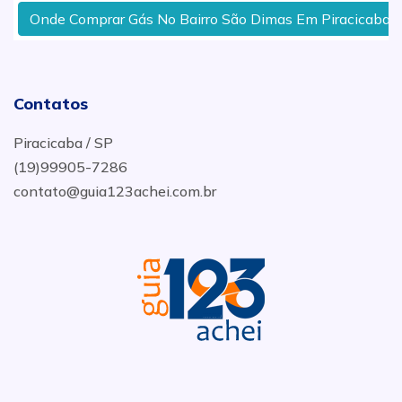
Onde Comprar Gás No Bairro São Dimas Em Piracicaba
Contatos
Piracicaba / SP
(19)99905-7286
contato@guia123achei.com.br
.