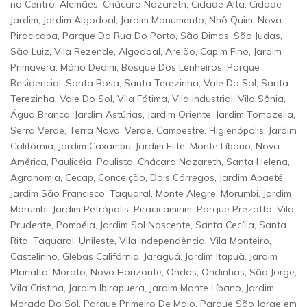
no Centro, Alemães, Chácara Nazareth, Cidade Alta, Cidade
Jardim, Jardim Algodoal, Jardim Monumento, Nhô Quim, Nova
Piracicaba, Parque Da Rua Do Porto, São Dimas, São Judas,
São Luiz, Vila Rezende, Algodoal, Areião, Capim Fino, Jardim
Primavera, Mário Dedini, Bosque Dos Lenheiros, Parque
Residencial, Santa Rosa, Santa Terezinha, Vale Do Sol, Santa
Terezinha, Vale Do Sol, Vila Fátima, Vila Industrial, Vila Sônia,
Água Branca, Jardim Astúrias, Jardim Oriente, Jardim Tomazella,
Serra Verde, Terra Nova, Verde, Campestre, Higienópolis, Jardim
Califórnia, Jardim Caxambu, Jardim Elite, Monte Líbano, Nova
América, Paulicéia, Paulista, Chácara Nazareth, Santa Helena,
Agronomia, Cecap, Conceição, Dois Córregos, Jardim Abaeté,
Jardim São Francisco, Taquaral, Monte Alegre, Morumbi, Jardim
Morumbi, Jardim Petrópolis, Piracicamirim, Parque Prezotto, Vila
Prudente, Pompéia, Jardim Sol Nascente, Santa Cecília, Santa
Rita, Taquaral, Unileste, Vila Independência, Vila Monteiro,
Castelinho, Glebas Califórnia, Jaraguá, Jardim Itapuã, Jardim
Planalto, Morato, Novo Horizonte, Ondas, Ondinhas, São Jorge,
Vila Cristina, Jardim Ibirapuera, Jardim Monte Líbano, Jardim
Morada Do Sol, Parque Primeiro De Maio, Parque São Jorge em