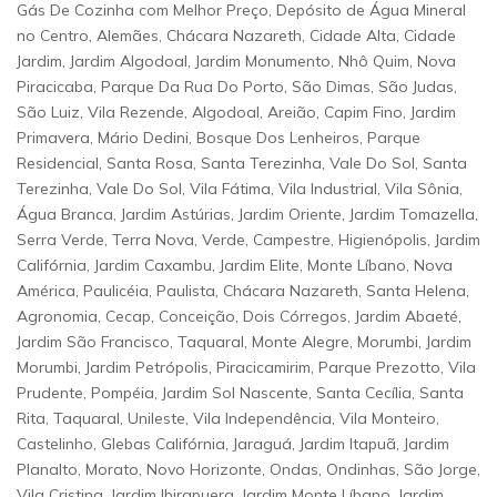
Gás De Cozinha com Melhor Preço, Depósito de Água Mineral
no Centro, Alemães, Chácara Nazareth, Cidade Alta, Cidade
Jardim, Jardim Algodoal, Jardim Monumento, Nhô Quim, Nova
Piracicaba, Parque Da Rua Do Porto, São Dimas, São Judas,
São Luiz, Vila Rezende, Algodoal, Areião, Capim Fino, Jardim
Primavera, Mário Dedini, Bosque Dos Lenheiros, Parque
Residencial, Santa Rosa, Santa Terezinha, Vale Do Sol, Santa
Terezinha, Vale Do Sol, Vila Fátima, Vila Industrial, Vila Sônia,
Água Branca, Jardim Astúrias, Jardim Oriente, Jardim Tomazella,
Serra Verde, Terra Nova, Verde, Campestre, Higienópolis, Jardim
Califórnia, Jardim Caxambu, Jardim Elite, Monte Líbano, Nova
América, Paulicéia, Paulista, Chácara Nazareth, Santa Helena,
Agronomia, Cecap, Conceição, Dois Córregos, Jardim Abaeté,
Jardim São Francisco, Taquaral, Monte Alegre, Morumbi, Jardim
Morumbi, Jardim Petrópolis, Piracicamirim, Parque Prezotto, Vila
Prudente, Pompéia, Jardim Sol Nascente, Santa Cecília, Santa
Rita, Taquaral, Unileste, Vila Independência, Vila Monteiro,
Castelinho, Glebas Califórnia, Jaraguá, Jardim Itapuã, Jardim
Planalto, Morato, Novo Horizonte, Ondas, Ondinhas, São Jorge,
Vila Cristina, Jardim Ibirapuera, Jardim Monte Líbano, Jardim