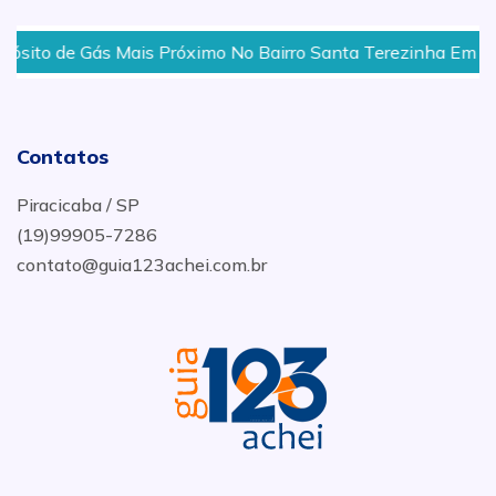
ito de Gás Mais Próximo No Bairro Santa Terezinha Em Pira
Contatos
Piracicaba / SP
(19)99905-7286
contato@guia123achei.com.br
.