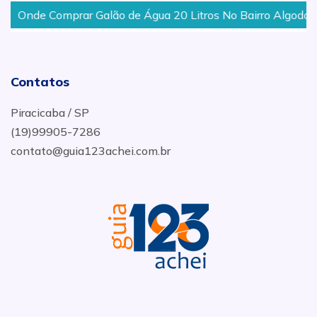
Onde Comprar Galão de Água 20 Litros No Bairro Algodoal E
Contatos
Piracicaba / SP
(19)99905-7286
contato@guia123achei.com.br
.