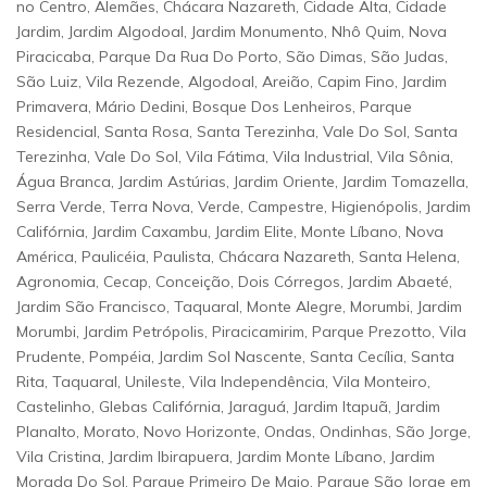
no Centro, Alemães, Chácara Nazareth, Cidade Alta, Cidade
Jardim, Jardim Algodoal, Jardim Monumento, Nhô Quim, Nova
Piracicaba, Parque Da Rua Do Porto, São Dimas, São Judas,
São Luiz, Vila Rezende, Algodoal, Areião, Capim Fino, Jardim
Primavera, Mário Dedini, Bosque Dos Lenheiros, Parque
Residencial, Santa Rosa, Santa Terezinha, Vale Do Sol, Santa
Terezinha, Vale Do Sol, Vila Fátima, Vila Industrial, Vila Sônia,
Água Branca, Jardim Astúrias, Jardim Oriente, Jardim Tomazella,
Serra Verde, Terra Nova, Verde, Campestre, Higienópolis, Jardim
Califórnia, Jardim Caxambu, Jardim Elite, Monte Líbano, Nova
América, Paulicéia, Paulista, Chácara Nazareth, Santa Helena,
Agronomia, Cecap, Conceição, Dois Córregos, Jardim Abaeté,
Jardim São Francisco, Taquaral, Monte Alegre, Morumbi, Jardim
Morumbi, Jardim Petrópolis, Piracicamirim, Parque Prezotto, Vila
Prudente, Pompéia, Jardim Sol Nascente, Santa Cecília, Santa
Rita, Taquaral, Unileste, Vila Independência, Vila Monteiro,
Castelinho, Glebas Califórnia, Jaraguá, Jardim Itapuã, Jardim
Planalto, Morato, Novo Horizonte, Ondas, Ondinhas, São Jorge,
Vila Cristina, Jardim Ibirapuera, Jardim Monte Líbano, Jardim
Morada Do Sol, Parque Primeiro De Maio, Parque São Jorge em