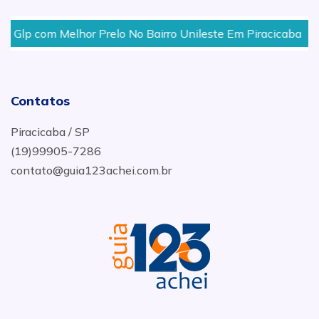
Glp com Melhor Prelo No Bairro Unileste Em Piracicaba
Contatos
Piracicaba / SP
(19)99905-7286
contato@guia123achei.com.br
.