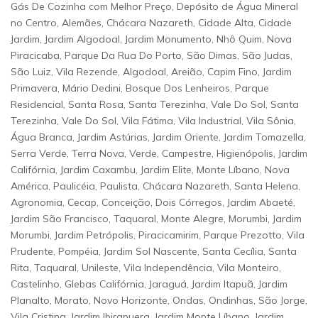
Gás De Cozinha com Melhor Preço, Depósito de Água Mineral
no Centro, Alemães, Chácara Nazareth, Cidade Alta, Cidade
Jardim, Jardim Algodoal, Jardim Monumento, Nhô Quim, Nova
Piracicaba, Parque Da Rua Do Porto, São Dimas, São Judas,
São Luiz, Vila Rezende, Algodoal, Areião, Capim Fino, Jardim
Primavera, Mário Dedini, Bosque Dos Lenheiros, Parque
Residencial, Santa Rosa, Santa Terezinha, Vale Do Sol, Santa
Terezinha, Vale Do Sol, Vila Fátima, Vila Industrial, Vila Sônia,
Água Branca, Jardim Astúrias, Jardim Oriente, Jardim Tomazella,
Serra Verde, Terra Nova, Verde, Campestre, Higienópolis, Jardim
Califórnia, Jardim Caxambu, Jardim Elite, Monte Líbano, Nova
América, Paulicéia, Paulista, Chácara Nazareth, Santa Helena,
Agronomia, Cecap, Conceição, Dois Córregos, Jardim Abaeté,
Jardim São Francisco, Taquaral, Monte Alegre, Morumbi, Jardim
Morumbi, Jardim Petrópolis, Piracicamirim, Parque Prezotto, Vila
Prudente, Pompéia, Jardim Sol Nascente, Santa Cecília, Santa
Rita, Taquaral, Unileste, Vila Independência, Vila Monteiro,
Castelinho, Glebas Califórnia, Jaraguá, Jardim Itapuã, Jardim
Planalto, Morato, Novo Horizonte, Ondas, Ondinhas, São Jorge,
Vila Cristina, Jardim Ibirapuera, Jardim Monte Líbano, Jardim