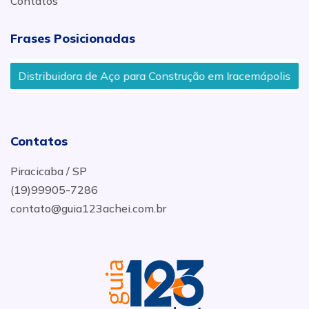
Contatos
Frases Posicionadas
Distribuidora de Aço para Construção em Iracemápolis
Contatos
Piracicaba / SP
(19)99905-7286
contato@guia123achei.com.br