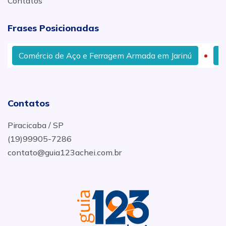
Contatos
Frases Posicionadas
Comércio de Aço e Ferragem Armada em Jarinú
Dist
Contatos
Piracicaba / SP
(19)99905-7286
contato@guia123achei.com.br