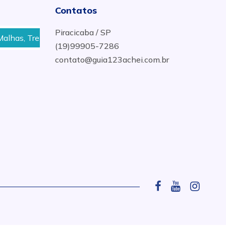
Contatos
Piracicaba / SP
, Treliças, Arame, Prego para Construção Civil em Elias Faust
(19)99905-7286
contato@guia123achei.com.br