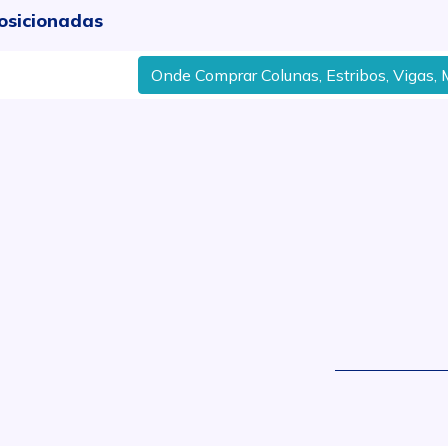
osicionadas
Onde Comprar Colunas, Estribos, Vigas, Malhas
.