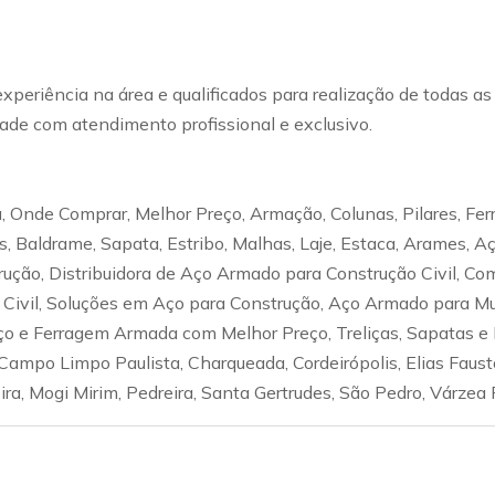
experiência na área e qualificados para realização de todas a
de com atendimento profissional e exclusivo.
 Onde Comprar, Melhor Preço, Armação, Colunas, Pilares, Fer
ças, Baldrame, Sapata, Estribo, Malhas, Laje, Estaca, Arames,
trução, Distribuidora de Aço Armado para Construção Civil, C
o Civil, Soluções em Aço para Construção, Aço Armado para Mu
Aço e Ferragem Armada com Melhor Preço, Treliças, Sapatas e 
ampo Limpo Paulista, Charqueada, Cordeirópolis, Elias Fausto
eira, Mogi Mirim, Pedreira, Santa Gertrudes, São Pedro, Várzea 