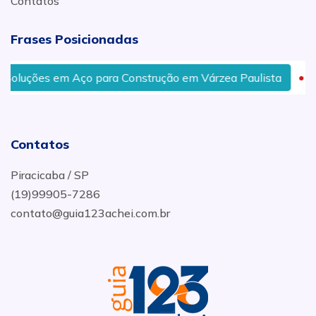
Contatos
Frases Posicionadas
luções em Aço para Construção em Várzea Paulista
C
Contatos
Piracicaba / SP
(19)99905-7286
contato@guia123achei.com.br