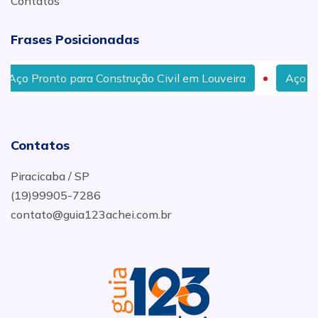
Contatos
Frases Posicionadas
Aço Pronto para Construção Civil em Louveira
Aço e F
Contatos
Piracicaba / SP
(19)99905-7286
contato@guia123achei.com.br