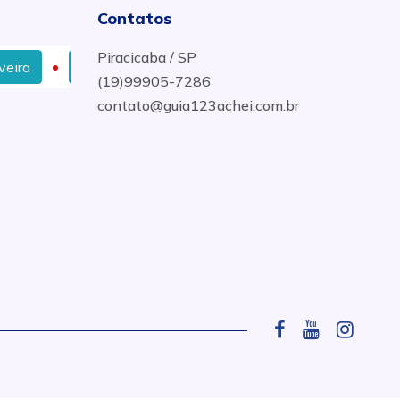
Contatos
Piracicaba / SP
Comércio de Aço e Ferragem Armada em Ipeúna
(19)99905-7286
contato@guia123achei.com.br