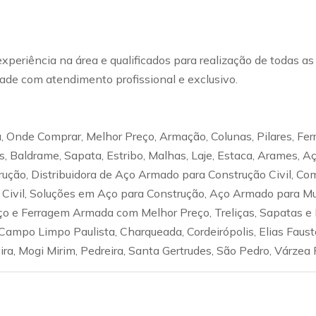
experiência na área e qualificados para realização de todas a
de com atendimento profissional e exclusivo.
 Onde Comprar, Melhor Preço, Armação, Colunas, Pilares, Fer
ças, Baldrame, Sapata, Estribo, Malhas, Laje, Estaca, Arames,
trução, Distribuidora de Aço Armado para Construção Civil, C
o Civil, Soluções em Aço para Construção, Aço Armado para Mu
Aço e Ferragem Armada com Melhor Preço, Treliças, Sapatas e 
ampo Limpo Paulista, Charqueada, Cordeirópolis, Elias Fausto
eira, Mogi Mirim, Pedreira, Santa Gertrudes, São Pedro, Várzea 