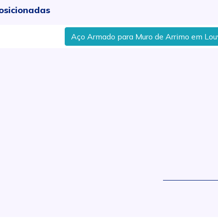
osicionadas
Aço Armado para Muro de Arrimo em Louveira
.