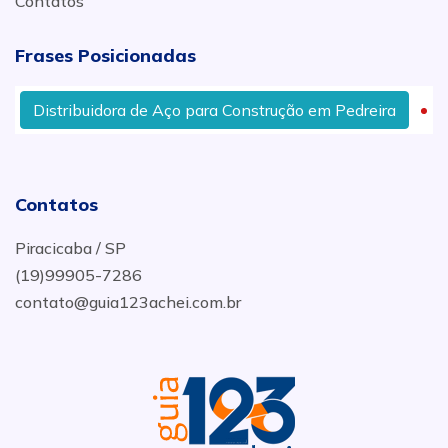
Contatos
Frases Posicionadas
Distribuidora de Aço para Construção em Pedreira
Di
Contatos
Piracicaba / SP
(19)99905-7286
contato@guia123achei.com.br