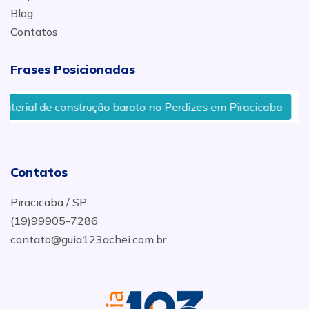
Blog
Contatos
Frases Posicionadas
erial de construção barato no Perdizes em Piracicaba
Contatos
Piracicaba / SP
(19)99905-7286
contato@guia123achei.com.br