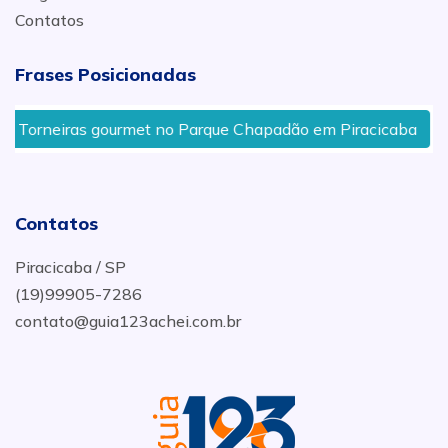
Contatos
Frases Posicionadas
Torneiras gourmet no Parque Chapadão em Piracicaba
Contatos
Piracicaba / SP
(19)99905-7286
contato@guia123achei.com.br