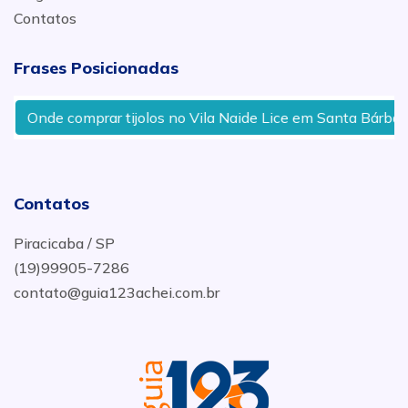
Contatos
Frases Posicionadas
Onde comprar tijolos no Vila Naide Lice em Santa Bárbara 
Contatos
Piracicaba / SP
(19)99905-7286
contato@guia123achei.com.br