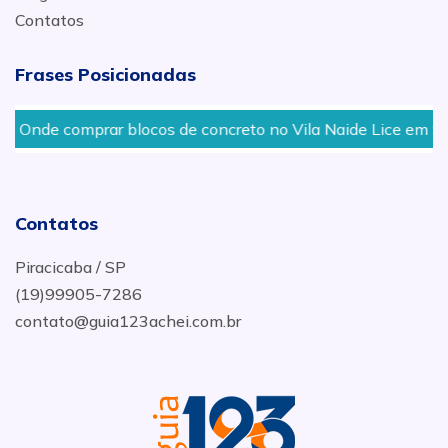
Contatos
Frases Posicionadas
Onde comprar blocos de concreto no Vila Naide Lice em San
Contatos
Piracicaba / SP
(19)99905-7286
contato@guia123achei.com.br