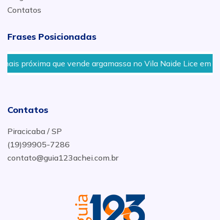
Contatos
Frases Posicionadas
ais próxima que vende argamassa no Vila Naide Lice em San
Contatos
Piracicaba / SP
(19)99905-7286
contato@guia123achei.com.br