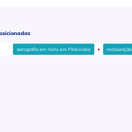
osicionadas
rografia em moto em Piracicaba
restauração de plásti