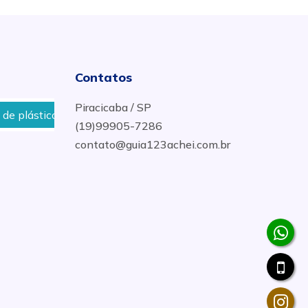
Contatos
Piracicaba / SP
co de moto Piracicaba
personalizar pintura de motos e
(19)99905-7286
contato@guia123achei.com.br