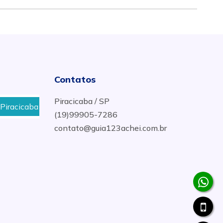
Contatos
Piracicaba / SP
Reparos de sistemas hidráulicos em Suzano
Ma
(19)99905-7286
contato@guia123achei.com.br