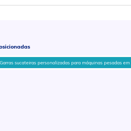
osicionadas
ateiras personalizadas para máquinas pesadas em Piracicaba