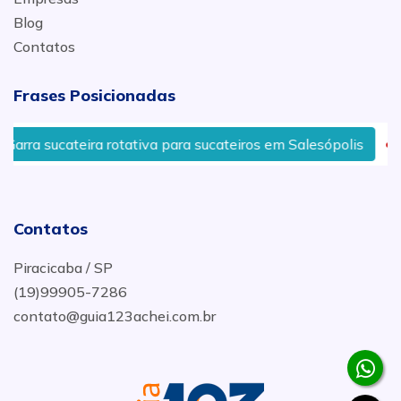
Blog
Contatos
Frases Posicionadas
rra sucateira rotativa para sucateiros em Salesópolis
S
Contatos
Piracicaba / SP
(19)99905-7286
contato@guia123achei.com.br