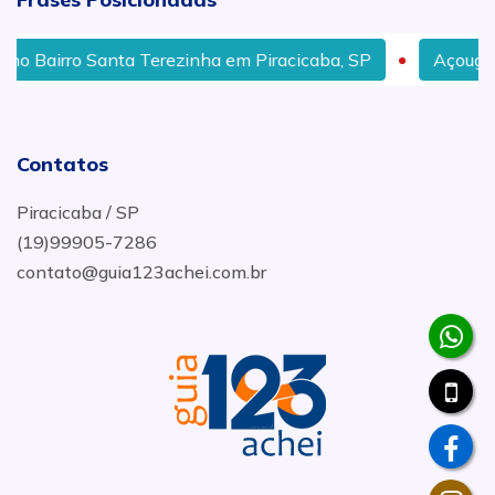
zinha em Piracicaba, SP
Açougue Que Entrega no Bair
Contatos
Piracicaba / SP
(19)99905-7286
contato@guia123achei.com.br
.