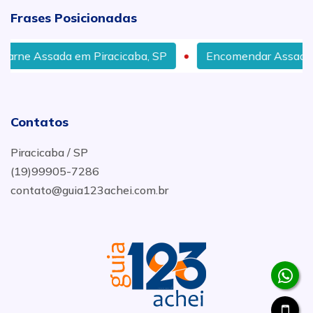
Frases Posicionadas
acicaba, SP
Encomendar Assados no Bairro Vila Indust
Contatos
Piracicaba / SP
(19)99905-7286
contato@guia123achei.com.br