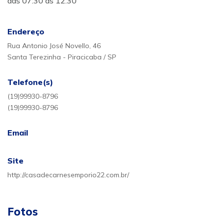
das 07:30 ás 12:30
Endereço
Rua Antonio José Novello, 46
Santa Terezinha - Piracicaba / SP
Telefone(s)
(19)99930-8796
(19)99930-8796
Email
Site
http://casadecarnesemporio22.com.br/
Fotos