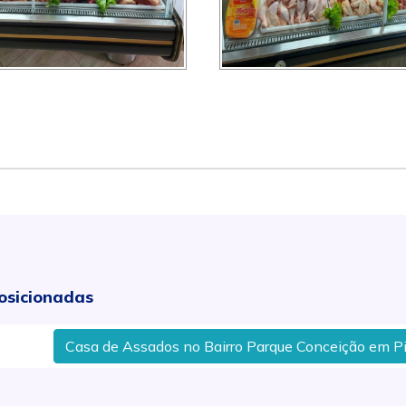
osicionadas
a de Assados no Bairro Parque Conceição em Piracicaba, SP