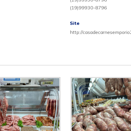
(19)99930-8796
Site
http://casadecarnesemporio