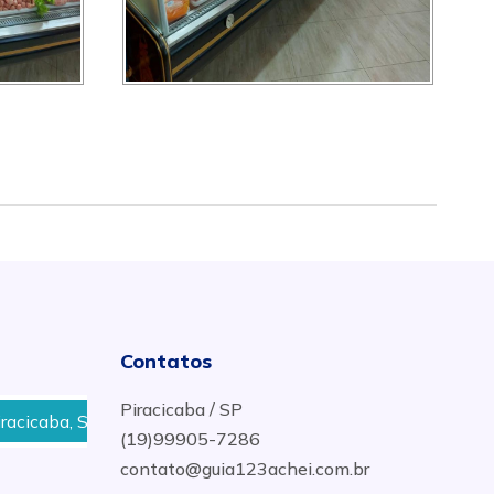
Contatos
Piracicaba / SP
Encomendar Assados em Piracicaba, SP
Onde C
(19)99905-7286
contato@guia123achei.com.br