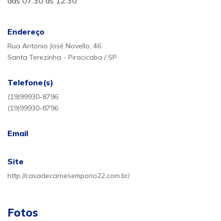
das 07:30 ás 12:30
Endereço
Rua Antonio José Novello, 46
Santa Terezinha - Piracicaba / SP
Telefone(s)
(19)99930-8796
(19)99930-8796
Email
Site
http://casadecarnesemporio22.com.br/
Fotos