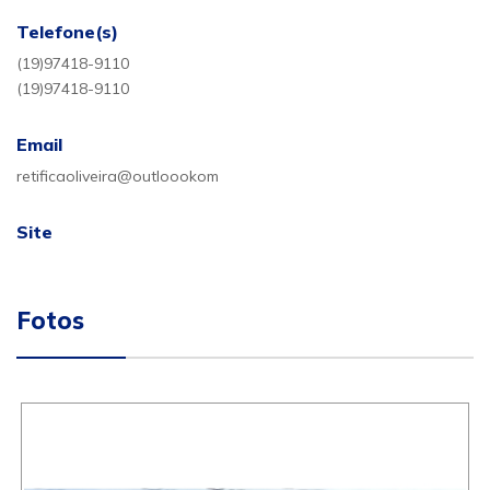
Telefone(s)
(19)97418-9110
(19)97418-9110
Email
retificaoliveira@outloookom
Site
Fotos