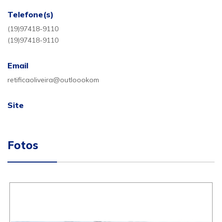
Telefone(s)
(19)97418-9110
(19)97418-9110
Email
retificaoliveira@outloookom
Site
Fotos