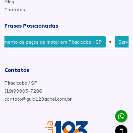
Blog
Contatos
Frases Posicionadas
peças de motor em Piracicaba - SP
Serviço de retífi
Contatos
Piracicaba / SP
(19)99905-7286
contato@guia123achei.com.br