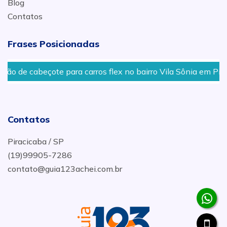
Blog
Contatos
Frases Posicionadas
çote para carros flex no bairro Vila Sônia em Piracicaba - S
Contatos
Piracicaba / SP
(19)99905-7286
contato@guia123achei.com.br