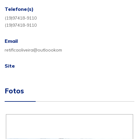
Telefone(s)
(19)97418-9110
(19)97418-9110
Email
retificaoliveira@outloookom
Site
Fotos