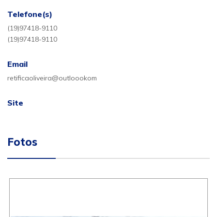
Telefone(s)
(19)97418-9110
(19)97418-9110
Email
retificaoliveira@outloookom
Site
Fotos