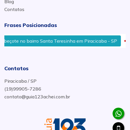
Blog
Contatos
Frases Posicionadas
o bairro Santa Teresinha em Piracicaba - SP
Onde faze
Contatos
Piracicaba / SP
(19)99905-7286
contato@guia123achei.com.br