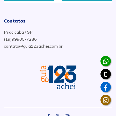
Contatos
Piracicaba / SP
(19)99905-7286
contato@guia123achei.com.br
.