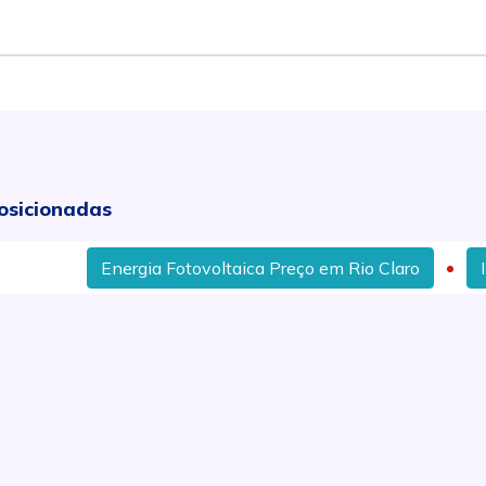
osicionadas
Energia Fotovoltaica Preço em Rio Claro
Instalaçã