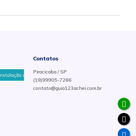
Contatos
Piracicaba / SP
o de Energia Solar em Sítios em Piracicaba
Venda de Ki
(19)99905-7286
contato@guia123achei.com.br