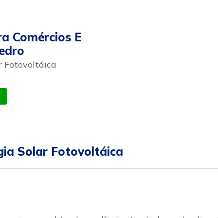
ra Comércios E
edro
 Fotovoltáica
atsapp
Celular
ia Solar Fotovoltáica