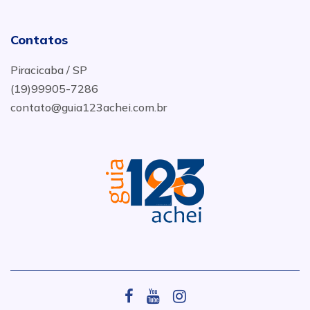
Contatos
Piracicaba / SP
(19)99905-7286
contato@guia123achei.com.br
.