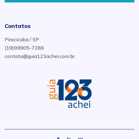
Contatos
Piracicaba / SP
(19)99905-7286
contato@guia123achei.com.br
.