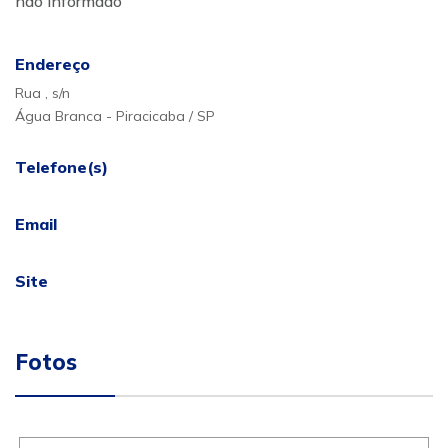
não informado
Endereço
Rua , s/n
Água Branca - Piracicaba / SP
Telefone(s)
Email
Site
Fotos