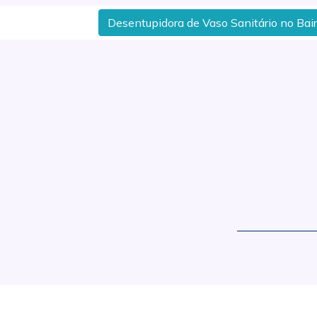
Desentupidora de Vaso Sanitário no Bairro
.