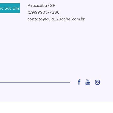
Piracicaba / SP
 São Dimas em Piracicaba
Desentupidora de Esgoto 24 
(19)99905-7286
contato@guia123achei.com.br