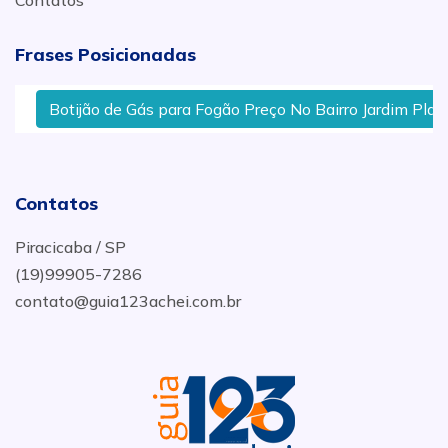
Contatos
Frases Posicionadas
Botijão de Gás para Fogão Preço No Bairro Jardim Planal
Contatos
Piracicaba / SP
(19)99905-7286
contato@guia123achei.com.br