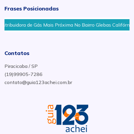
Frases Posicionadas
tribuidora de Gás Mais Próxima No Bairro Glebas Califórnia E
Contatos
Piracicaba / SP
(19)99905-7286
contato@guia123achei.com.br