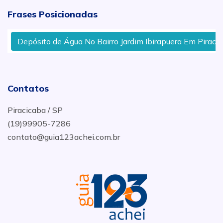
Frases Posicionadas
Depósito de Água No Bairro Jardim Ibirapuera Em Piracica
Contatos
Piracicaba / SP
(19)99905-7286
contato@guia123achei.com.br