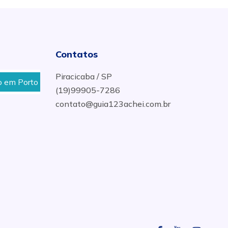
Contatos
Piracicaba / SP
Porto Ferreira
Manutenção de Tocha Solda em Ameri
(19)99905-7286
contato@guia123achei.com.br