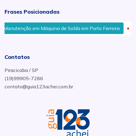
Frases Posicionadas
Manutenção em Máquina de Solda em Porto Ferreira
M
Contatos
Piracicaba / SP
(19)99905-7286
contato@guia123achei.com.br