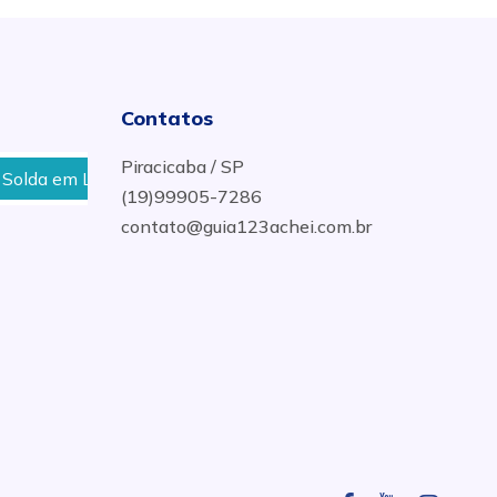
Contatos
Piracicaba / SP
lda em Leme
Manutenção Preventiva em Máquina de S
(19)99905-7286
contato@guia123achei.com.br