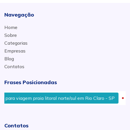
Navegação
Home
Sobre
Categorias
Empresas
Blog
Contatos
Frases Posicionadas
m praia litoral norte/sul em Rio Claro - SP
Cotação tra
Contatos