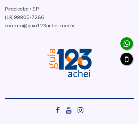
Piracicaba / SP
(19)99905-7286
contato@guia123achei.com.br
.