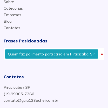
Sobre
Categorias
Empresas
Blog
Contatos
Frases Posicionadas
Quem faz polimento para carro em Piracicaba, SP
Or
Contatos
Piracicaba / SP
(19)99905-7286
contato@guia123achei.com.br