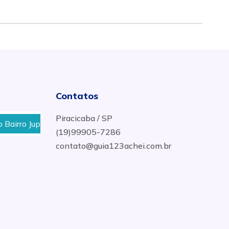
Contatos
Piracicaba / SP
rro Jupiá em Piracicaba, SP
Quem faz polimento para 
(19)99905-7286
contato@guia123achei.com.br