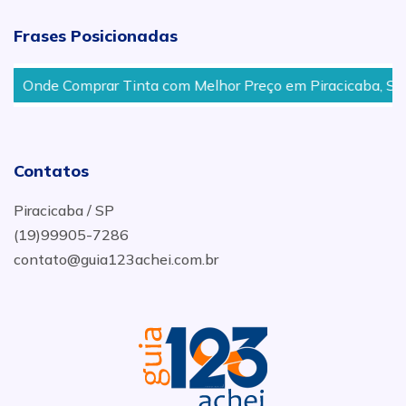
Frases Posicionadas
Onde Comprar Tinta com Melhor Preço em Piracicaba, SP
Contatos
Piracicaba / SP
(19)99905-7286
contato@guia123achei.com.br