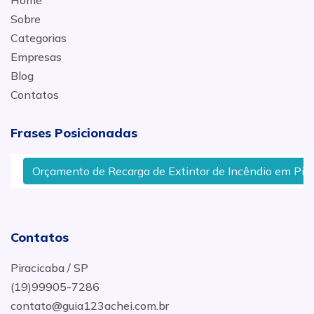
Home
Sobre
Categorias
Empresas
Blog
Contatos
Frases Posicionadas
Orçamento de Recarga de Extintor de Incêndio em Piraci
Contatos
Piracicaba / SP
(19)99905-7286
contato@guia123achei.com.br