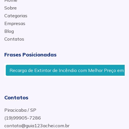
Home
Sobre
Categorias
Empresas
Blog
Contatos
Frases Posicionadas
Recarga de Extintor de Incêndio com Melhor Preço em Pira
Contatos
Piracicaba / SP
(19)99905-7286
contato@guia123achei.com.br