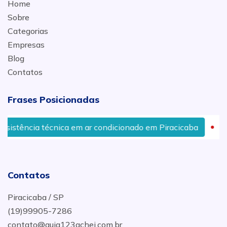
Home
Sobre
Categorias
Empresas
Blog
Contatos
Frases Posicionadas
stência técnica em ar condicionado em Piracicaba
Con
Contatos
Piracicaba / SP
(19)99905-7286
contato@guia123achei.com.br