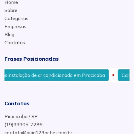
Home
Sobre
Categorias
Empresas
Blog
Contatos
Frases Posicionadas
sinstalação de ar condicionado em Piracicaba
Carga d
Contatos
Piracicaba / SP
(19)99905-7286
contato@guia123achei.com.br